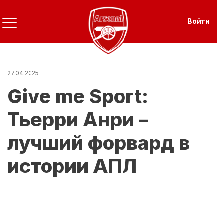
Перейти
к
Use
Войти
основному
содержанию
27.04.2025
Give me Sport:
Тьерри Анри –
лучший форвард в
истории АПЛ