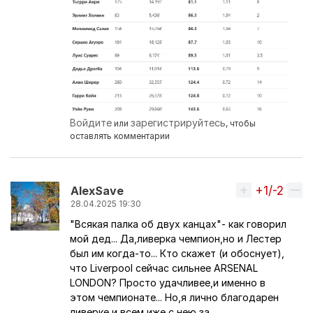
Войдите
зарегистрируйтесь
или
, чтобы
оставлять комментарии
+1/-2
Вверх
AlexSave
28.04.2025 19:30
"Всякая палка об двух канцах"- как говорил
мой дед... Да,ливерка чемпион,но и Лестер
был им когда-то... Кто скажет (и обоснует),
что Liverpool сейчас сильнее ARSENAL
LONDON? Просто удачливее,и именно в
этом чемпионате... Но,я лично благодарен
ливерке и всем,иже с нею,за