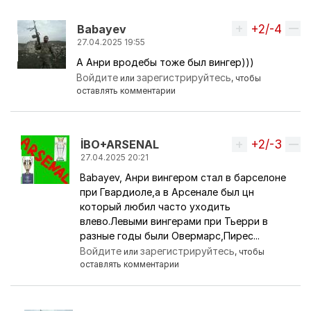
+2/-4
Вверх
Babayev
27.04.2025 19:55
А Анри вродебы тоже был вингер)))
Ответ на комментарий пользователя
İBO+ARSEN
Войдите
зарегистрируйтесь
или
, чтобы
оставлять комментарии
+2/-3
Вверх
İBO+ARSENAL
27.04.2025 20:21
Babayev, Анри вингером стал в барселоне
Ответ на комментарий пользователя
Babayev
при Гвардиоле,а в Арсенале был цн
который любил часто уходить
влево.Левыми вингерами при Тьерри в
разные годы были Овермарс,Пирес...
Войдите
зарегистрируйтесь
или
, чтобы
оставлять комментарии