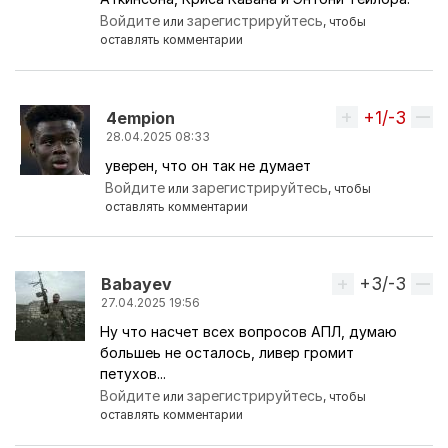
Войдите
зарегистрируйтесь
или
, чтобы
оставлять комментарии
+1/-3
Вверх
4empion
28.04.2025 08:33
уверен, что он так не думает
Ответ на комментарий пользователя
фaн-Apceнa
Войдите
зарегистрируйтесь
или
, чтобы
оставлять комментарии
+3/-3
Вверх
Babayev
27.04.2025 19:56
Ну что насчет всех вопросов АПЛ, думаю
большеь не осталось, ливер громит
петухов...
Войдите
зарегистрируйтесь
или
, чтобы
оставлять комментарии