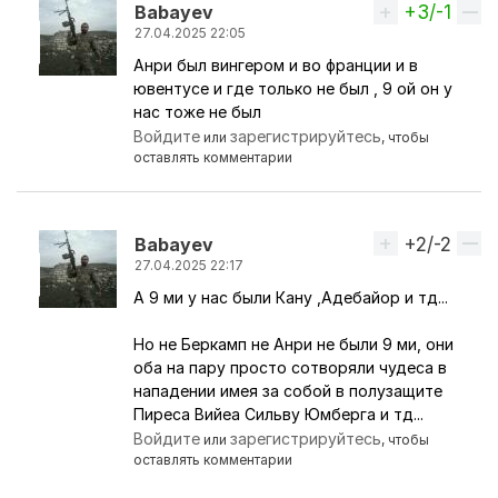
+3/-1
Вверх
Babayev
27.04.2025 22:05
Анри был вингером и во франции и в
Ответ на комментарий пользователя
İBO+ARSE
ювентусе и где только не был , 9 ой он у
нас тоже не был
Войдите
зарегистрируйтесь
или
, чтобы
оставлять комментарии
+2/-2
Вверх
Babayev
27.04.2025 22:17
А 9 ми у нас были Кану ,Адебайор и тд...
Ответ на комментарий пользователя
İBO+ARSE
Но не Беркамп не Анри не были 9 ми, они
оба на пару просто сотворяли чудеса в
нападении имея за собой в полузащите
Пиреса Вийеа Сильву Юмберга и тд...
Войдите
зарегистрируйтесь
или
, чтобы
оставлять комментарии