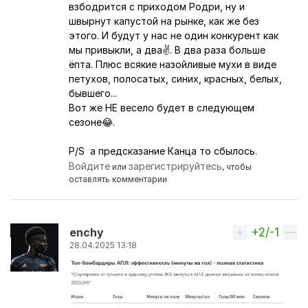
взбодрится с приходом Родри, ну и
швырнут капустой на рынке, как же без
этого. И будут у нас не один конкурент как
мы привыкли, а два✌. В два раза больше
ёпта. Плюс всякие назойливые мухи в виде
петухов, полосатых, синих, красных, белых,
бывшего...
Вот же НЕ весело будет в следующем
сезоне😂.
P/S а предсказание Канца то сбылось.
Войдите
зарегистрируйтесь
или
, чтобы
оставлять комментарии
+2/-1
Вверх
enchy
28.04.2025 13:18