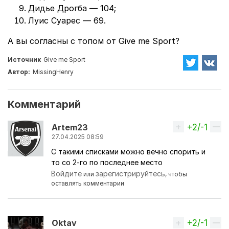
Дидье Дрогба — 104;
Луис Суарес — 69.
А вы согласны с топом от Give me Sport?
Источник
Give me Sport
Автор:
MissingHenry
Комментарий
+2/-1
Вверх
Artem23
27.04.2025 08:59
С такими списками можно вечно спорить и
то со 2-го по последнее место
Войдите
зарегистрируйтесь
или
, чтобы
оставлять комментарии
+2/-1
Вверх
Oktav