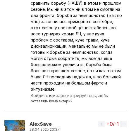
Ответ на комментарий пользователя
AlexSave
сравнить борьбу (НАШУ) в этом и прошлом
сезоне, Мы ни в этом ни в том не смогли на
два фронта, борьба за чемпионство ( как по
мне) закончилась примерно в сентябре,
этот сезон у нас вообще не стабилен, во
всех турнирах кроме ЛЧ, у нас куча
проблем с составом, куча травм, куча
дисквалификации, ментально мы не были
готовы к борьбе за чемпионство, когда
могли отрыв сократить, мы всегда еще
больше можем увеличить, борьба была
больше в прошлом сезоне, но ни как в этом.
У нас ЛЧ последняя надежда, и по большей
части проходим на большом фарте и
энтузиазме.
Войдите
зарегистрируйтесь
или
, чтобы
оставлять комментарии
+0/-1
Вверх
AlexSave
28.04.2025 20:37