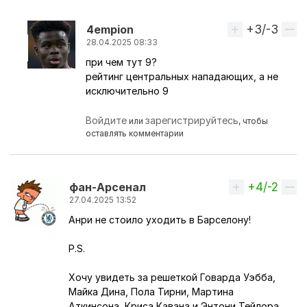
+3/-3
Вверх
4empion
28.04.2025 08:33
при чем тут 9?
Ответ на комментарий пользователя
Babayev
рейтинг центральных нападающих, а не
исключительно 9
Войдите
зарегистрируйтесь
или
, чтобы
оставлять комментарии
+4/-2
Вверх
фaн-Apceнaл
27.04.2025 13:52
Анри не стоило уходить в Барселону!
P.S.
Хочу увидеть за решеткой Говарда Уэбба,
Майка Дина, Пола Тирни, Мартина
Аткинсона, Криса Кавана и Энтони Тейлора.