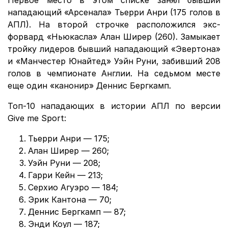
Первое место в этом списке занял бывший
нападающий «Арсенала» Тьерри Анри (175 голов в
АПЛ). На второй строчке расположился экс-
форвард «Ньюкасла» Алан Ширер (260). Замыкает
тройку лидеров бывший нападающий «Эвертона»
и «Манчестер Юнайтед» Уэйн Руни, забивший 208
голов в чемпионате Англии. На седьмом месте
еще один «канонир» Деннис Бергкамп.
Топ-10 нападающих в истории АПЛ по версии
Give me Sport:
Тьерри Анри — 175;
Алан Ширер — 260;
Уэйн Руни — 208;
Гарри Кейн — 213;
Серхио Агуэро — 184;
Эрик Кантона — 70;
Деннис Бергкамп — 87;
Энди Коул — 187;