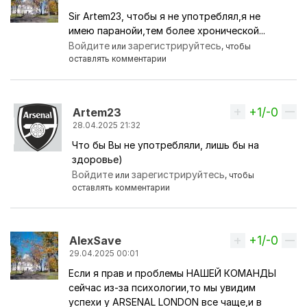
Sir Artem23, чтобы я не употреблял,я не
имею паранойи,тем более хронической...
Войдите
зарегистрируйтесь
или
, чтобы
оставлять комментарии
+1/-0
Вверх
Artem23
28.04.2025 21:32
Что бы Вы не употребляли, лишь бы на
Ответ на комментарий пользователя
AlexSave
здоровье)
Войдите
зарегистрируйтесь
или
, чтобы
оставлять комментарии
+1/-0
Вверх
AlexSave
29.04.2025 00:01
Если я прав и проблемы НАШЕЙ КОМАНДЫ
сейчас из-за психологии,то мы увидим
успехи у ARSENAL LONDON все чаще,и в