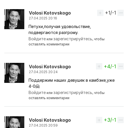
+1/-1
Вверх
Volosi Kotovskogo
27.04.2025 20:16
Петухи,получая удовольствие,
подвергаются разгрому.
Войдите
зарегистрируйтесь
или
, чтобы
оставлять комментарии
+4/-1
Вверх
Volosi Kotovskogo
27.04.2025 20:24
Поддержим наших девушек в камбэке,уже
4-0🤗
Войдите
зарегистрируйтесь
или
, чтобы
оставлять комментарии
+3/-1
Вверх
Volosi Kotovskogo
27.04.2025 20:59