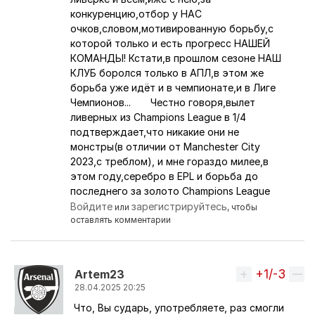
конкуренцию,отбор у НАС
очков,словом,мотивированную борьбу,с
которой только и есть прогресс НАШЕЙ
КОМАНДЫ! Кстати,в прошлом сезоне НАШ
КЛУБ боролся только в АПЛ,в этом же
борьба уже идёт и в чемпионате,и в Лиге
Чемпионов... Честно говоря,вылет
ливерных из Champions League в 1/4
подтверждает,что никакие они не
монстры(в отличии от Manchester City
2023,с треблом), и мне гораздо милее,в
этом году,серебро в EPL и борьба до
последнего за золото Champions League
Войдите
зарегистрируйтесь
или
, чтобы
оставлять комментарии
+1/-3
Вверх
Artem23
28.04.2025 20:25
Что, Вы сударь, употребляете, раз смогли