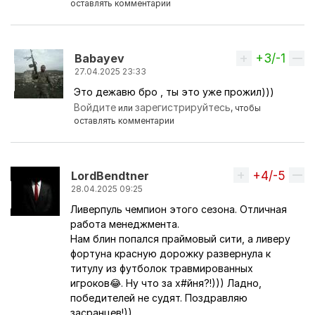
оставлять комментарии
+3/-1
Вверх
Babayev
27.04.2025 23:33
Это дежавю бро , ты это уже прожил)))
Ответ на комментарий пользователя
AlexSave
Войдите
зарегистрируйтесь
или
, чтобы
оставлять комментарии
+4/-5
Вверх
LordBendtner
28.04.2025 09:25
Ливерпуль чемпион этого сезона. Отличная
работа менеджмента.
Нам блин попался праймовый сити, а ливеру
фортуна красную дорожку развернула к
титулу из футболок травмированных
игроков😂. Ну что за х#йня?!))) Ладно,
победителей не судят. Поздравляю
засранцев!))