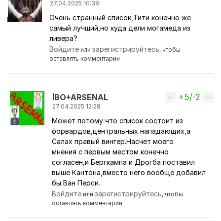
27.04.2025 10:38
Очень странный список,Тити конечно же
самый лучший,но куда дели могамеда из
ливера?
Войдите
зарегистрируйтесь
или
, чтобы
оставлять комментарии
+5/-2
Вверх
İBO+ARSENAL
27.04.2025 12:28
Может потому что список состоит из
Ответ на комментарий пользователя
Oktav
форвардов,центральных нападающих,а
Салах правый вингер.Насчет моего
мнения с первым местом конечно
согласен,и Бергкампа и Дрогба поставил
выше Кантона,вместо него вообще добавил
бы Ван Перси.
Войдите
зарегистрируйтесь
или
, чтобы
оставлять комментарии