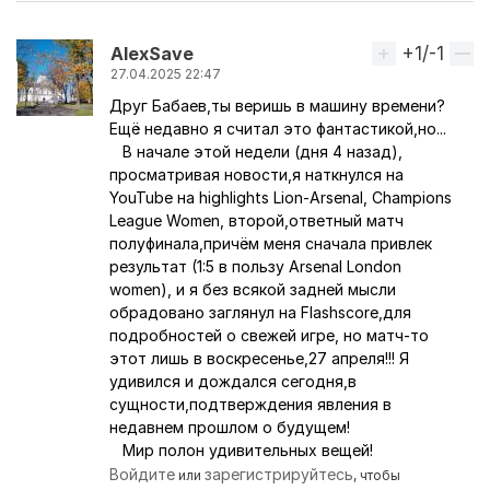
+1/-1
Вверх
AlexSave
27.04.2025 22:47
Друг Бабаев,ты веришь в машину времени?
Ещё недавно я считал это фантастикой,но...
В начале этой недели (дня 4 назад),
просматривая новости,я наткнулся на
YouTube на highlights Lion-Arsenal, Champions
League Women, второй,ответный матч
полуфинала,причём меня сначала привлек
результат (1:5 в пользу Arsenal London
women), и я без всякой задней мысли
обрадовано заглянул на Flashscore,для
подробностей о свежей игре, но матч-то
этот лишь в воскресенье,27 апреля!!! Я
удивился и дождался сегодня,в
сущности,подтверждения явления в
недавнем прошлом о будущем!
Мир полон удивительных вещей!
Войдите
зарегистрируйтесь
или
, чтобы