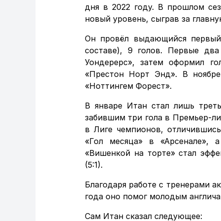
дня в 2022 году. В прошлом се
новый уровень, сыграв за главн
Он провёл выдающийся первый 
составе), 9 голов. Первые дв
Уондерерс», затем оформил г
«Престон Норт Энд». В ноябре
«Ноттингем Форест».
В январе Итан стал лишь треть
забившим три гола в Премьер-лиг
в Лиге чемпионов, отличившись
«Гол месяца» в «Арсенале», 
«Вишенкой на торте» стал эффе
(5:1).
Благодаря работе с тренерами а
года оно помог молодым англича
Сам Итан сказал следующее: