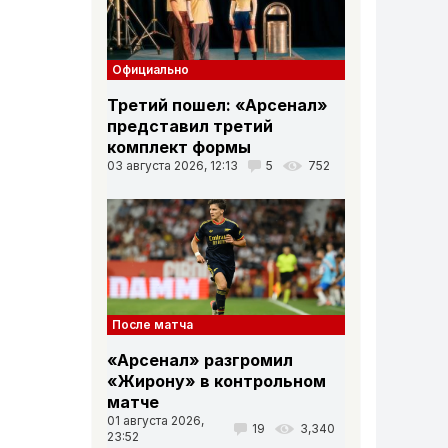
Официально
Третий пошел: «Арсенал»
представил третий
комплект формы
03 августа 2026, 12:13
5
752
После матча
«Арсенал» разгромил
Вниз
«Жирону» в контрольном
матче
01 августа 2026,
19
3,340
23:52