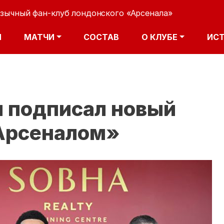
Перейти
зычный фан-клуб лондонского «Арсенала»
к
основному
АВИГАЦИЯ
И
МАТЧИ
СОСТАВ
О КЛУБЕ
ИС
содержанию
и подписал новый
«Арсеналом»