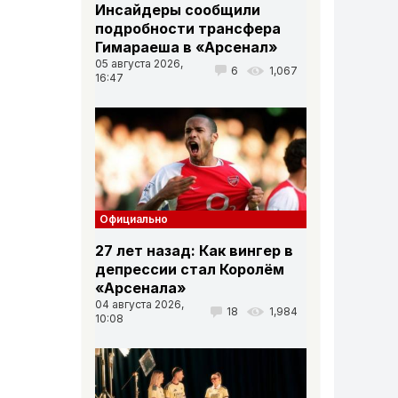
Инсайдеры сообщили
подробности трансфера
Гимараеша в «Арсенал»
05 августа 2026,
6
1,067
16:47
Официально
27 лет назад: Как вингер в
Вниз
депрессии стал Королём
«Арсенала»
04 августа 2026,
18
1,984
10:08
Вниз