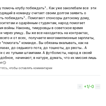
у помочь клубу побеждать"... Как уже заколебали все эти
одящий в команду считает своим долгом заявить о
ть побеждать"... Помогают спонсоры детскому дому,
рситетам и одарённым студентам, народ помогает
мя войны. Наконец, тимуровцы в советское время
 через улицу... Вы же все находитесь на контрактах,
всего и от всех, получаете многомиллионные зарплаты,
"помогать" команде... Вы обязаны вкалывать, как на
глазах, до седьмого пота, до тошноты, до рвоты... А
и с их тупыми штампами. А футболисты, народ в своей
добное, начинают, в натуре, думать, что их миссия лишь
атит🙄
йтесь
, чтобы оставлять комментарии
+1/-0
Вверх