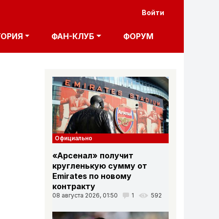
User acco
Войти
ТОРИЯ
ФАН-КЛУБ
ФОРУМ
Официально
«Арсенал» получит
кругленькую сумму от
Emirates по новому
контракту
08 августа 2026, 01:50
1
592