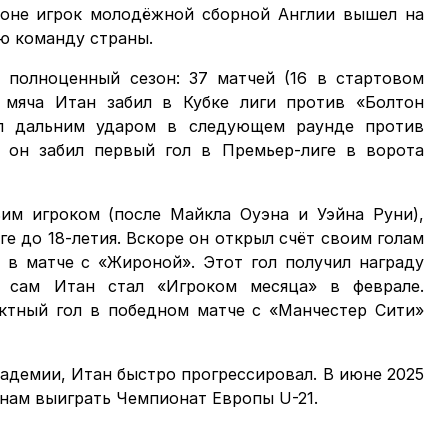
зоне игрок молодёжной сборной Англии вышел на
ую команду страны.
полноценный сезон: 37 матчей (16 в стартовом
а мяча Итан забил в Кубке лиги против «Болтон
ол дальним ударом в следующем раунде против
 он забил первый гол в Премьер-лиге в ворота
им игроком (после Майкла Оуэна и Уэйна Руни),
е до 18-летия. Вскоре он открыл счёт своим голам
 в матче с «Жироной». Этот гол получил награду
а сам Итан стал «Игроком месяца» в феврале.
ктный гол в победном матче с «Манчестер Сити»
кадемии, Итан быстро прогрессировал. В июне 2025
нам выиграть Чемпионат Европы U-21.