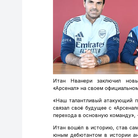
Итан Нванери заключил новы
«Арсенал» на своем официальном
«Наш талантливый атакующий по
связал своё будущее с «Арсена
перехода в основную команду», 
Итан вошёл в историю, став с
юным дебютантом в истории анг