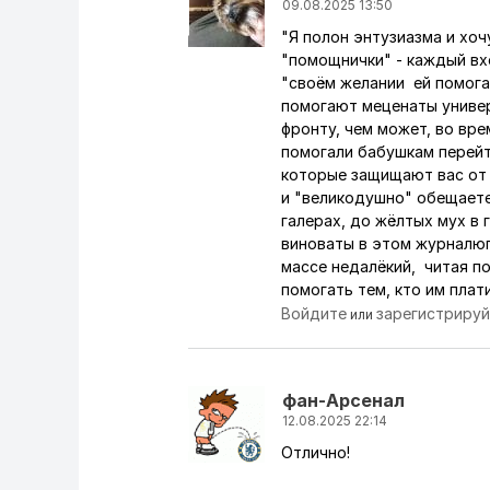
09.08.2025 13:50
"Я полон энтузиазма и хоч
"помощнички" - каждый вх
"своём желании ей помога
помогают меценаты униве
фронту, чем может, во вре
помогали бабушкам перейти
которые защищают вас от 
и "великодушно" обещаете 
галерах, до жёлтых мух в 
виноваты в этом журналюг
массе недалёкий, читая по
помогать тем, кто им пл
Войдите
зарегистриру
или
фaн-Apceнaл
12.08.2025 22:14
Отлично!