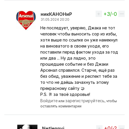
+3/-0
Вверх
никКАНОНиР
31.05.2024 20:20
Не последует, уверяю, Джака не тот
Ответ на комментарий пользователя
Netlenny
человек чтобы выносить сор из избы,
хотя выше по ссылке он уже намекнул
на виноватого в своем уходе, его
поставили перед фактом ухода за год
или два ... Ну да ладно, это
прошедшее событие и без Джаки
Арсенал справился. Старче, ещё раз
без обид, уважение и респект тебе за
то что не даёшь зачахнуть этому
прекрасному сайту 🤝
P.S. 🥂 за твоё здоровье!
Войдите
зарегистрируйтесь
или
, чтобы
оставлять комментарии
+0/-2
Вверх
Netlennyi