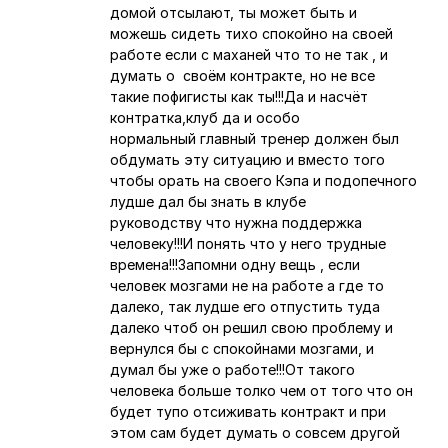
домой отсылают, ты может быть и
можешь сидеть тихо спокойно на своей
работе если с маханей что то не так , и
думать о своём контракте, но не все
такие пофигисты как ты!!!Да и насчёт
контратка,клуб да и особо
нормальный главный тренер должен был
обдумать эту ситуацию и вместо того
чтобы орать на своего Кэпа и подопечного
лудше дал бы знать в клубе
руководству что нужна поддержка
человеку!!!И понять что у него трудные
времена!!!Запомни одну вещь , если
человек мозгами не на работе а где то
далеко, так лудше его отпустить туда
далеко чтоб он решил свою проблему и
вернулся бы с спокойнами мозгами, и
думал бы уже о работе!!!От такого
человека больше толко чем от того что он
будет тупо отсиживать контракт и при
этом сам будет думать о совсем другой