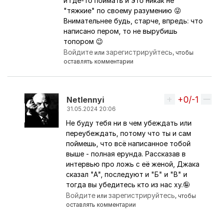
и где-то поймать и это никак не
"тяжкие" по своему разумению 😜
Внимательнее будь, старче, впредь: что
написано пером, то не вырубишь
топором 😉
Войдите
зарегистрируйтесь
или
, чтобы
оставлять комментарии
+0/-1
Вверх
Netlennyi
31.05.2024 20:06
Не буду тебя ни в чем убеждать или
Ответ на комментарий пользователя
никКАН
переубеждать, потому что ты и сам
поймешь, что всё написанное тобой
выше - полная ерунда. Рассказав в
интервью про ложь с её женой, Джака
сказал "А", последуют и "Б" и "В" и
тогда вы убедитесь кто из нас ху.🤪
Войдите
зарегистрируйтесь
или
, чтобы
оставлять комментарии