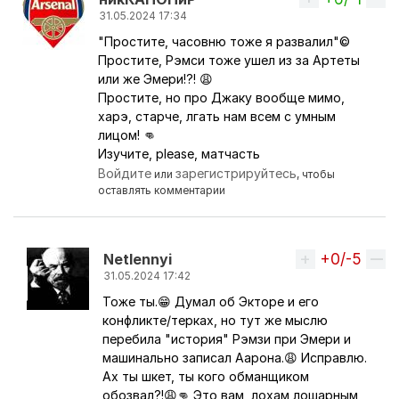
31.05.2024 17:34
"Простите, часовню тоже я развалил"©
Ответ на комментарий пользователя
Netlennyi
Простите, Рэмси тоже ушел из за Артеты
или же Эмери!?! 😩
Простите, но про Джаку вообще мимо,
харэ, старче, лгать нам всем с умным
лицом! 👊
Изучите, please, матчасть
Войдите
зарегистрируйтесь
или
, чтобы
оставлять комментарии
+0/-5
Вверх
Netlennyi
31.05.2024 17:42
Тоже ты.😁 Думал об Экторе и его
Ответ на комментарий пользователя
никКАНОН
конфликте/терках, но тут же мыслю
перебила "история" Рэмзи при Эмери и
машинально записал Аарона.😩 Исправлю.
Ах ты шкет, ты кого обманщиком
обозвал?!😩👊 Это вам, лохам лошарным,