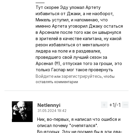
_____
Тут скорее Эду уломал Артету
избавиться от Джаки, а не наоборот,
Микель уступил, и напоминаю, что
именно Артета уговорил Джаку остаться
в Арсенале после того как он швырнулся
в зрителей в качестве капитана, ну какой
резон избавляться от ментального
лидера на поле и в раздевалке,
проведшего свой лучший сезон за
Арсенал (!!!), отпуская того за гроши, это
только Гаспар мог такое провернуть
Войдите
зарегистрируйтесь
или
, чтобы
оставлять комментарии
+1/-1
Вверх
Netlennyi
31.05.2024 19:42
Ник, во-первых, я написал что ошибся и
Ответ на комментарий пользователя
никКАНО
описал почему "очепятался".
Во-вторых, Эду не посмел бы в эти два-