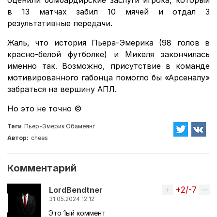
оценили бомбардирские заслуги игрока, который
в 13 матчах забил 10 мячей и отдал 3
результативные передачи.
Жаль, что история Пьера-Эмерика (98 голов в
красно-белой футболке) и Микеля закончилась
именно так. Возможно, присутствие в команде
мотивированного габонца помогло бы «Арсеналу»
забраться на вершину АПЛ.
Но это не точно ©
Теги
Пьер-Эмерик Обамеянг
Автор:
chees
Комментарий
+2/-7
Вверх
LordBendtner
31.05.2024 12:12
Это 1ый коммент