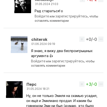
31.05.2024 21:03
Рад стараться!☺
Ответ на комментарий пользователя
никКА
Войдите
зарегистрируйтесь
или
, чтобы
оставлять комментарии
+0/-0
Вверх
chiterok
01.06.2024 09:19
Я знаю, я вижу два беспроигрышных
Ответ на комментарий пользователя
Netlennyi
аргумента 👍
Войдите
зарегистрируйтесь
или
, чтобы
оставлять комментарии
+3/-0
Вверх
Перс
31.05.2024 18:21
Ну, он не только Эмиля на скамью усадил,
Ответ на комментарий пользователя
Netlennyi
он ещё и Эмилиано продал. И каким бы
говнюком Эми ни был (думаю, это было