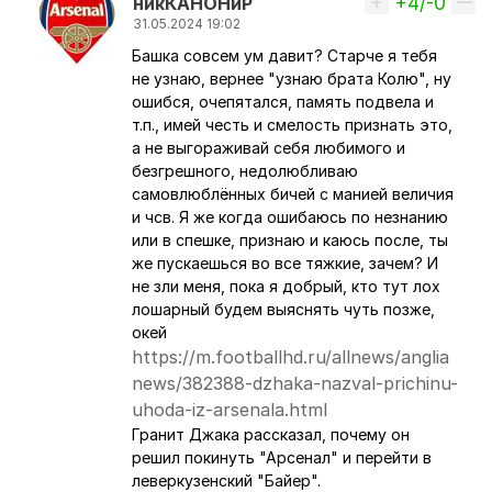
+4/-0
Вверх
никКАНОНиР
31.05.2024 19:02
Башка совсем ум давит? Старче я тебя
Ответ на комментарий пользователя
Netlennyi
не узнаю, вернее "узнаю брата Колю", ну
ошибся, очепятался, память подвела и
т.п., имей честь и смелость признать это,
а не выгораживай себя любимого и
безгрешного, недолюбливаю
самовлюблённых бичей с манией величия
и чсв. Я же когда ошибаюсь по незнанию
или в спешке, признаю и каюсь после, ты
же пускаешься во все тяжкие, зачем? И
не зли меня, пока я добрый, кто тут лох
лошарный будем выяснять чуть позже,
окей
https://m.footballhd.ru/allnews/anglia
news/382388-dzhaka-nazval-prichinu-
uhoda-iz-arsenala.html
Гранит Джака рассказал, почему он
решил покинуть "Арсенал" и перейти в
леверкузенский "Байер".