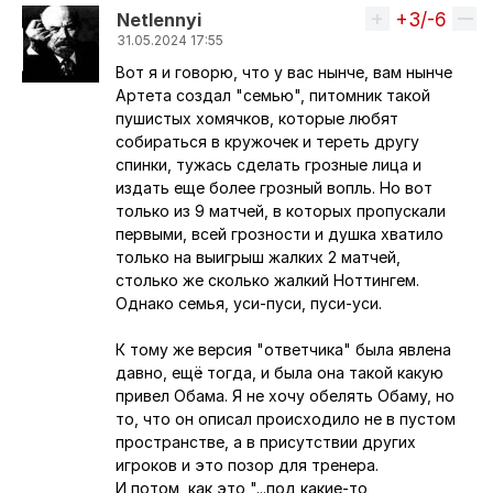
+3/-6
Вверх
Netlennyi
31.05.2024 17:55
Вот я и говорю, что у вас нынче, вам нынче
Ответ на комментарий пользователя
petunya.por
Артета создал "семью", питомник такой
пушистых хомячков, которые любят
собираться в кружочек и тереть другу
спинки, тужась сделать грозные лица и
издать еще более грозный вопль. Но вот
только из 9 матчей, в которых пропускали
первыми, всей грозности и душка хватило
только на выигрыш жалких 2 матчей,
столько же сколько жалкий Ноттингем.
Однако семья, уси-пуси, пуси-уси.
К тому же версия "ответчика" была явлена
давно, ещё тогда, и была она такой какую
привел Обама. Я не хочу обелять Обаму, но
то, что он описал происходило не в пустом
пространстве, а в присутствии других
игроков и это позор для тренера.
И потом, как это "...под какие-то