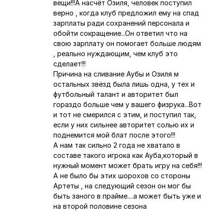
вещи!!!А насчёт Озиля, человек поступил
верно , когда клуб предложил ему на спад
зарплаты ради сохранений персонала и
обойти сокращение...Он ответил что на
свою зарплату он помогает больше людям
, реально нуждающим, чем клуб это
сделает!!!
Причина на сливание Аубы и Озиля м
остальных звёзд была лишь одна, у тех и
футбольный талант и авторитет был
гораздо больше чем у вашего физрука...Вот
и тот не смерился с этим, и поступил так,
если у них сильнее авторитет солью их и
поднемится мой блат после этого!!!
А нам так сильно 2 года не хватало в
составе такого игрока как Ауба,который в
нужный момент может брать игру на себя!!!
А не было бы этих шорохов со стороны
Артеты , на следующий сезон он мог бы
быть заного в прайме....а может быть уже и
на второй половине сезона