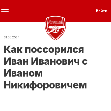
Перейти
к
Use
Войти
основному
содержанию
31.05.2024
Как поссорился
Иван Иванович с
Иваном
Никифоровичем