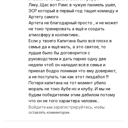
Ляку...Щас вот Рамс в чужую пахмель ушёл,
ЭСР который в первый год тащил команду и
Артету самого
Артета не благодарный просто , и не может
не токо тренировать а ещё и создать
атмосферу в коллективе...
Если у твоего Капитана было всё плохо в
семье да и ещё мать, а это святое, то
лудше было бы договорится с
руководством и дать парню одну две
недели чтоб он наладил всё в семье и
приехал бодро понимая что ему доверяют,
а не поступать так как этот пиздабол !!!
Потеря капитана на тот момент убило
мораль не токо Аубе но и клубу...И мы не
будем победителем этим дебилом потому
что он не того характера человек...
Войдите
зарегистрируйтесь
или
, чтобы
оставлять комментарии