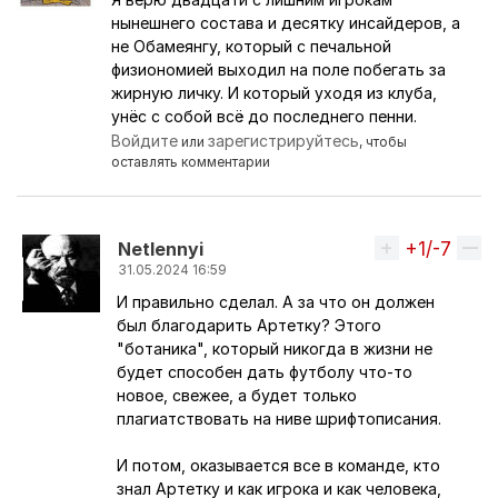
нынешнего состава и десятку инсайдеров, а
не Обамеянгу, который с печальной
физиономией выходил на поле побегать за
жирную личку. И который уходя из клуба,
унёс с собой всё до последнего пенни.
Войдите
зарегистрируйтесь
или
, чтобы
оставлять комментарии
+1/-7
Вверх
Netlennyi
31.05.2024 16:59
И правильно сделал. А за что он должен
Ответ на комментарий пользователя
ЧиП
был благодарить Артетку? Этого
"ботаника", который никогда в жизни не
будет способен дать футболу что-то
новое, свежее, а будет только
плагиатствовать на ниве шрифтописания.
И потом, оказывается все в команде, кто
знал Артетку и как игрока и как человека,