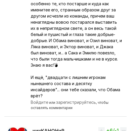
особенно те, кто постарше и куда как
именитее его, странным образом друг за
другом исчезли из команды, причем ваш
ненаглядны вовсю постарался выставить
их в неприглядном свете, а он весь такой
белый и пушистый и глаза такие добрые-
добрые. И Обама виноват, и Озил виноват, и
Ляка виноват, и Эктор виноват, и Джака
был виноват, и... а Сака и Эмилю повезло,
что были тогда мальчишками и не в курсе.
Знаю я вас!💣
И ещё, "двадцати с лишним игрокам
нынешнего состава и десятку
инсайдеров"... они тебе сказали, что Обама
врёт?
Войдите
зарегистрируйтесь
или
, чтобы
оставлять комментарии
+6/-1
Вверх
никКАНОНиР