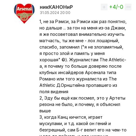
+4/-0
Вверх
никКАНОНиР
31.05.2024 20:00
1, не за Рэмси, за Рэмси как раз понятно,
Ответ на комментарий пользователя
Netlennyi
но дальше ... за гон на меня из-за Джаки,
я же посоветовал внимательно изучить
матчасть, ты же мне - лох лошарный,
спасибо, запомнил ("я не злопамятный,
я просто злой и память у меня
хорошая" ©). Журналистам The Athletic-
a, я почему то больше доверяю после
клубных инсайдеров Арсенала типа
Романо или того журналиста из The
Athletic Д.Орнштейна пропавшего из
поля видения
2, Эду бы ещё как посмел, это у Артеты
резона не было, и почему, я объяснил
выше
3, когда Канц кичится, играет
мускулами, и т.д. какой он гений и
безгрешный, сам Б-г велит его на чем-то