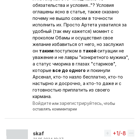
обязательства и условия..."? Условия
оглашены ясно в статье, также сказано
почему не вышло совсем в точности
исполнить их. Просто Артета ухватился за
удобный (так ему кажется) момент с
проколом Обамы и осуществил свое
желание избавиться от него, но заслужил
он
таким
поступком в
такой
ситуации не
уважение и не лавры "конкретного мужика",
а статус чморика в глазах "стариков",
которые
все до одного
и покинули
Арсенал, кто-то назло бесплатно, кто-то
настырно и досрочно, а кто-то даже и с
готовностью приплатить из своего
кармана.
Войдите
зарегистрируйтесь
или
, чтобы
оставлять комментарии
+1/-8
Вверх
skaf