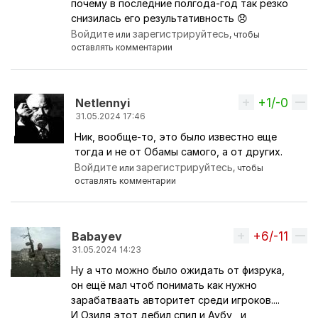
почему в последние полгода-год так резко
снизилась его результативность 😞
Войдите
зарегистрируйтесь
или
, чтобы
оставлять комментарии
+1/-0
Вверх
Netlennyi
31.05.2024 17:46
Ник, вообще-то, это было известно еще
Ответ на комментарий пользователя
никКАНОНи
тогда и не от Обамы самого, а от других.
Войдите
зарегистрируйтесь
или
, чтобы
оставлять комментарии
+6/-11
Вверх
Babayev
31.05.2024 14:23
Ну а что можно было ожидать от физрука,
он ещё мал чтоб понимать как нужно
зарабатваать авторитет среди игроков....
И Озиля этот дебил спил и Аубу , и