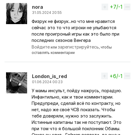
+7/-1
Вверх
nora
31.05.2024 20:55
Физрук не физрук...но что мне нравится
Ответ на комментарий пользователя
Babayev
сейчас это то что игроки не улыбаются
после проигроный игры как это было при
последних сезонов Венгера
Войдите
зарегистрируйтесь
или
, чтобы
оставлять комментарии
+6/-1
Вверх
London_is_red
01.06.2024 00:23
У мамы инсульт, пойду нажрусь, порадую.
Ответ на комментарий пользователя
Babayev
Инфантильно, как и твои комментарии.
Предупреди, сделай всё по контракту, но
нет, надо же своё ЧСВ показать. Чтобы
тебе доверяли, нужно это заслужить.
Истинные капитаны так не поступают. Это
при том что я большой поклонник Обамы.
Озила он слил... Геймер воплоти, да еще и