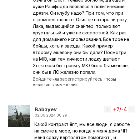
хуже Рэшфорда вляпался в политические
дрязги. Он клубу надо? При том, что при
огромном таланте, Озил не пахарь ни разу.
Лака, выдающийся снайпер, только вот
хрустальный и уже не скоростной. Как раз
для домашнего использования. Все трое не
бойцы, хоть и звезды. Какой пример
второму эшелону они бы дали? Посмотри
на МЮ, как там личности лодку шатают.
Хотя если бы травм у МЮ было бы меньше,
они бы в ЛС железно попали.
Войдите
зарегистрируйтесь
или
, чтобы
оставлять комментарии
+2/-4
Вверх
Babayev
02.06.2024 00:29
Какой контракт ёпт, мы все люди, я работе
Ответ на комментарий пользователя
London_is_r
на смене в море, но когда у меня дома ЧП
меня сразу вертолётом помогают , и