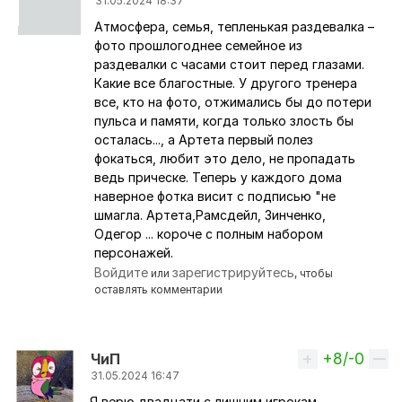
31.05.2024 18:37
Атмосфера, семья, тепленькая раздевалка –
Ответ на комментарий пользователя
petunya.por
фото прошлогоднее семейное из
раздевалки с часами стоит перед глазами.
Какие все благостные. У другого тренера
все, кто на фото, отжимались бы до потери
пульса и памяти, когда только злость бы
осталась..., а Артета первый полез
фокаться, любит это дело, не пропадать
ведь прическе. Теперь у каждого дома
наверное фотка висит с подписью "не
шмагла. Артета,Рамсдейл, Зинченко,
Одегор ... короче с полным набором
персонажей.
Войдите
зарегистрируйтесь
или
, чтобы
оставлять комментарии
+8/-0
Вверх
ЧиП
31.05.2024 16:47
Я верю двадцати с лишним игрокам