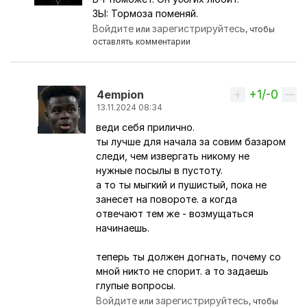
Ответ на комментарий пользователя
4empion
ЗЫ: Тормоза поменяй.
Войдите
зарегистрируйтесь
или
, чтобы
оставлять комментарии
+1/-0
Вверх
4empion
13.11.2024 08:34
веди себя прилично.
Ответ на комментарий пользователя
Перс
ты лучше для начала за совим базаром
следи, чем извергать никому не
нужные посылы в пустоту.
а то ты мыгкий и пушистый, пока не
занесет на повороте. а когда
отвечают тем же - возмущаться
начинаешь.
теперь ты должен догнать, почему со
мной никто не спорит. а то задаешь
глупые вопросы.
Войдите
зарегистрируйтесь
или
, чтобы