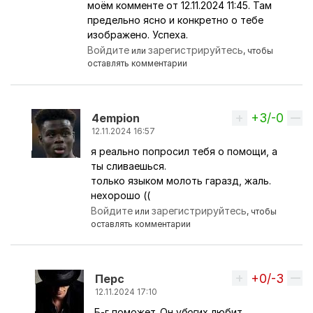
моём комменте от 12.11.2024 11:45. Там
предельно ясно и конкретно о тебе
изображено. Успеха.
Войдите
зарегистрируйтесь
или
, чтобы
оставлять комментарии
+3/-0
Вверх
4empion
12.11.2024 16:57
я реально попросил тебя о помощи, а
Ответ на комментарий пользователя
Перс
ты сливаешься.
только языком молоть гаразд, жаль.
нехорошо ((
Войдите
зарегистрируйтесь
или
, чтобы
оставлять комментарии
+0/-3
Вверх
Перс
12.11.2024 17:10
Б-г поможет. Он у
бог
их любит.