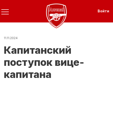
Перейти
к
Use
Войти
основному
содержанию
11.11.2024
Капитанский
поступок вице-
капитана