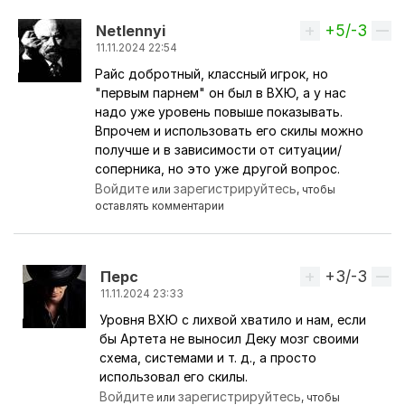
+5/-3
Вверх
Netlennyi
11.11.2024 22:54
Райс добротный, классный игрок, но
Ответ на комментарий пользователя
никКАНОНи
"первым парнем" он был в ВХЮ, а у нас
надо уже уровень повыше показывать.
Впрочем и использовать его скилы можно
получше и в зависимости от ситуации/
соперника, но это уже другой вопрос.
Войдите
зарегистрируйтесь
или
, чтобы
оставлять комментарии
+3/-3
Вверх
Перс
11.11.2024 23:33
Уровня ВХЮ с лихвой хватило и нам, если
Ответ на комментарий пользователя
Netlennyi
бы Артета не выносил Деку мозг своими
схема, системами и т. д., а просто
использовал его скилы.
Войдите
зарегистрируйтесь
или
, чтобы