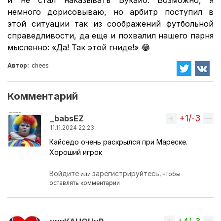
немного дорисовываю, но арбитр поступил в
этой ситуации так из соображений футбольной
справедливости, да еще и похвалил нашего парня
мысленно: «Да! Так этой гниде!» 😂
Автор:
chees
Комментарий
+1/-3
Вверх
_babsEZ
11.11.2024 22:23
Кайседо очень раскрылся при Мареске.
Хороший игрок
Войдите
зарегистрируйтесь
или
, чтобы
оставлять комментарии