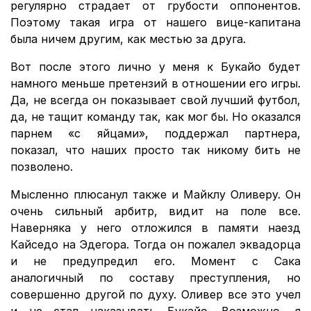
регулярно страдает от грубости оппонентов.
Поэтому такая игра от нашего вице-капитана
была ничем другим, как местью за друга.
Вот после этого лично у меня к Букайо будет
намного меньше претензий в отношении его игры.
Да, не всегда он показывает свой лучший футбол,
да, не тащит команду так, как мог бы. Но оказался
парнем «с яйцами», поддержал партнера,
показал, что наших просто так никому бить не
позволено.
Мысленно плюсанул также и Майклу Оливеру. Он
очень сильный арбитр, видит на поле все.
Наверняка у него отложился в памяти наезд
Кайседо на Эдегора. Тогда он пожалел эквадорца
и не предупредил его. Момент с Сака
аналогичный по составу преступления, но
совершенно другой по духу. Оливер все это учел
и не стал наказывать Букайо. Возможно, я