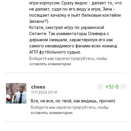
игре корпусом. Сразу видно - делает то, что
не делает, судя по его виду и игре, Зина -
посещает качалку и пьёт белковые коктейли
(можно?).
Кстати, смотрел игру по украинской
Сетанте. Так комментаторы Оливера с
дерьмом смешали, характеризуя его как
самого ненавидимого фанами всех команд
АПЛ футбольного судью.
Войдите
зарегистрируйтесь
или
, чтобы
оставлять комментарии
+5/-0
Вверх
chees
11.11.2024 23:14
Все, не все, но твой, как видишь, прочел)
Ответ на комментарий пользователя
Перс
Войдите
зарегистрируйтесь
или
, чтобы
оставлять комментарии