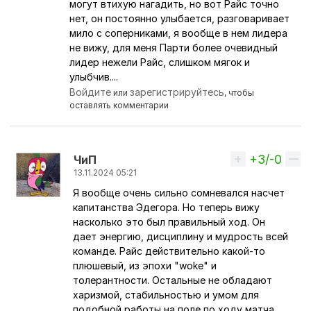
могут втихую нагадить, но вот Райс точно
нет, он постоянно улыбается, разговаривает
мило с соперниками, я вообще в нем лидера
не вижу, для меня Парти более очевидный
лидер нежели Райс, слишком мягок и
улыбчив....
Войдите
зарегистрируйтесь
или
, чтобы
оставлять комментарии
+3/-0
Вверх
ЧиП
13.11.2024 05:21
Я вообще очень сильно сомневался насчет
Ответ на комментарий пользователя
Artem23
капитанства Эдегора. Но теперь вижу
насколько это был правильный ход. Он
дает энергию, дисциплину и мудрость всей
команде. Райс действительно какой-то
плюшевый, из эпохи "woke" и
толерантности. Остальные не обладают
харизмой, стабильностью и умом для
подобной работы на поле по ходу матча.