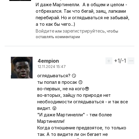
Ответ на комментарий пользователя
4empion
И даже Мартинелли. А в общем и целом -
отбрехался. Так что бегай, заяц, лапками
перебирай. Но и оглядываться не забывай,
а то как бы чего...)
Войдите
зарегистрируйтесь
или
, чтобы
оставлять комментарии
+1/-1
Вверх
4empion
12.11.2024 15:47
оглядываться? 😏
Ответ на комментарий пользователя
Перс
ты попал в просак 🙃
во-первых, не на кого😎
во-вторых, зайцу по природе нет
необходимости оглядываться - и так все
видит. 😜
"И даже Мартинелли" - тем более
Мартинелли!
Когда отношение предвзятое, то только
так. А то видите ли он бегает не