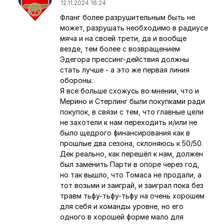
12.11.2024 16:24
Фланг более разрушительным быть не
Ответ на комментарий пользователя
4empion
может, разрушать необходимо в радиусе
мяча и на своей трети, да и вообще
везде, тем более с возвращением
Эдегора прессинг-действия должны
стать лучше - а это же первая линия
обороны.
Я все больше схожусь во мнении, что и
Мерино и Стерлинг были покупками ради
покупок, в связи с тем, что главные цели
не захотели к нам переходить и/или не
было щедрого финансирования как в
прошлые два сезона, склоняюсь к 50/50.
Дек реально, как перешёл к нам, должен
был заменить Парти в опоре через год,
но так вышло, что Томаса не продали, а
тот возьми и заиграй, и заиграл пока без
травм тьфу-тьфу-тьфу на очень хорошем
для себя и команды уровне, но его
одного в хорошей форме мало для