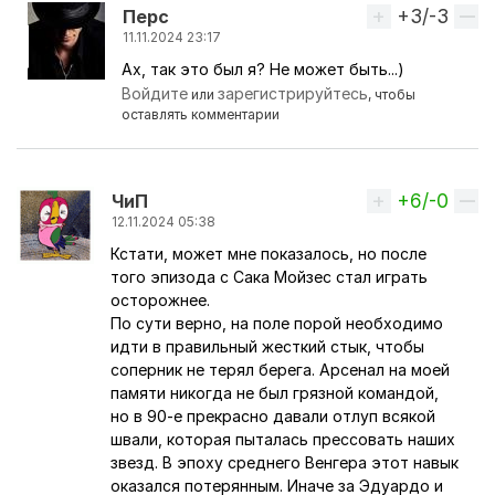
+3/-3
Вверх
Перс
11.11.2024 23:17
Ах, так это был я? Не может быть...)
Ответ на комментарий пользователя
chees
Войдите
зарегистрируйтесь
или
, чтобы
оставлять комментарии
+6/-0
Вверх
ЧиП
12.11.2024 05:38
Кстати, может мне показалось, но после
того эпизода с Сака Мойзес стал играть
осторожнее.
По сути верно, на поле порой необходимо
идти в правильный жесткий стык, чтобы
соперник не терял берега. Арсенал на моей
памяти никогда не был грязной командой,
но в 90-е прекрасно давали отлуп всякой
швали, которая пыталась прессовать наших
звезд. В эпоху среднего Венгера этот навык
оказался потерянным. Иначе за Эдуардо и