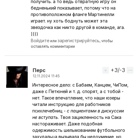
получить. а то ведь отвратную игру он
бедненький показывает, потому что на
противоположном фланге Мартинелли
играет. ну хоть боднуть может эта
звездочка как никто другой в команде, ага.
))))
Войдите
зарегистрируйтесь
или
, чтобы
оставлять комментарии
+3/-3
Вверх
Перс
12.11.2024 11:45
Интересное дело: с Бабаем, Канцем, ЧиПом,
Ответ на комментарий пользователя
4empion
даже с Петюней и т. д. спорят, а с тобой -
нет. Такое впечатление, что наши юзеры
читали инструкцию для работников
психлечебниц -
с пациентами в дискуссии
не вступать
. Твоя зацикленность на Сака
настораживает. Даже подобная
одержимость шельмованием футбольного
захудальца вызывала бы недоумение, но