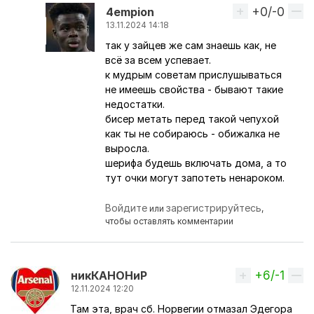
+0/-0
Вверх
4empion
13.11.2024 14:18
так у зайцев же сам знаешь как, не
Ответ на комментарий пользователя
Перс
всё за всем успевает.
к мудрым советам прислушываться
не имеешь свойства - бывают такие
недостатки.
бисер метать перед такой чепухой
как ты не собираюсь - обижалка не
выросла.
шерифа будешь включать дома, а то
тут очки могут запотеть ненароком.
Войдите
зарегистрируйтесь
или
,
чтобы оставлять комментарии
+6/-1
Вверх
никКАНОНиР
12.11.2024 12:20
Там эта, врач сб. Норвегии отмазал Эдегора