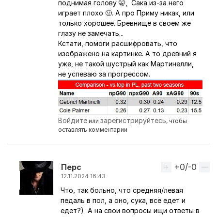
поднимая голову 🤫, Сака из-за него
играет плохо 🤢. А про Приму никак, или
только хорошее. Бревнище в своем же
глазу не замечать...
Кстати, помоги расшифровать, что
изображено на картинке. А то древний я
уже, не такой шустрый как Мартинелли,
не успеваю за прогрессом.
Войдите
зарегистрируйтесь
или
, чтобы
оставлять комментарии
+0/-0
Вверх
Перс
12.11.2024 16:43
Что, так больно, что средняя/левая
Ответ на комментарий пользователя
4empion
педаль в пол, а оно, сука, всё едет и
едет?) А на свои вопросы ищи ответы в