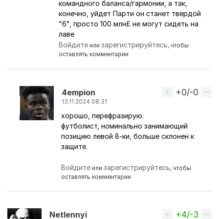
командного баланса/гармонии, а так,
конечно, уйдет Парти он станет твердой
"6", просто 100 млн£ не могут сидеть на
лаве
Войдите
зарегистрируйтесь
или
, чтобы
оставлять комментарии
+0/-0
Вверх
4empion
13.11.2024 08:31
хорошо, перефразирую.
Ответ на комментарий пользователя
никКАНО
футболист, номинально занимающий
позицию левой 8-ки, больше склонен к
защите.
Войдите
зарегистрируйтесь
или
, чтобы
оставлять комментарии
+4/-3
Вверх
Netlennyi