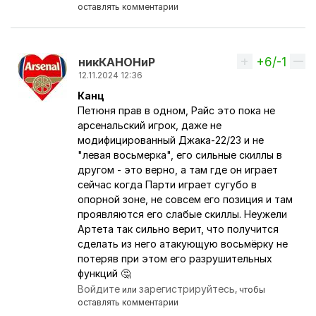
оставлять комментарии
+6/-1
Вверх
никКАНОНиР
12.11.2024 12:36
Канц
Ответ на комментарий пользователя
Netlennyi
Петюня прав в одном, Райс это пока не
арсенальский игрок, даже не
модифицированный Джака-22/23 и не
"левая восьмерка", его сильные скиллы в
другом - это верно, а там где он играет
сейчас когда Парти играет сугубо в
опорной зоне, не совсем его позиция и там
проявляются его слабые скиллы. Неужели
Артета так сильно верит, что получится
сделать из него атакующую восьмёрку не
потеряв при этом его разрушительных
функций 🤔
Войдите
зарегистрируйтесь
или
, чтобы
оставлять комментарии