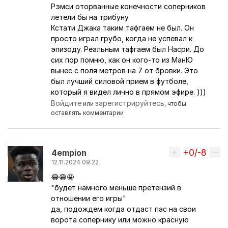
Рэмси оторванные конечности соперников
летели бы на трибуну.
Кстати Джака таким тафгаем не был. Он
просто играл грубо, когда не успевал к
эпизоду. Реальным тафгаем был Насри. До
сих пор помню, как он кого-то из МанЮ
вынес с поля метров на 7 от бровки. Это
был лучший силовой прием в футболе,
который я видел лично в прямом эфире. )))
Войдите
зарегистрируйтесь
или
, чтобы
оставлять комментарии
+0/-8
Вверх
4empion
12.11.2024 09:22
😂😁🤩
"будет намного меньше претензий в
отношении его игры"
да, подождем когда отдаст пас на свои
ворота сопернику или можно красную