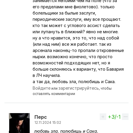
занимается непойми чем на поле (что за
его пределами мне фиолетово). только
болельщики за былые заслуги,
периодические заслуги, ему все прощают.
кто так может с углового ассист сделать
или лупануть в ближний? явно не многие.
ну а что нравится, это то, что над собой
(или над ним) все же работает. так из
арсенала наконец-то пропали откровенные
нырки. возможно конечно, что просто
возможностей подходящих нет, но я
больше склоняюсь к варианту, что Бавария
в ЛЧ научила.
а так да, любовь зла, полюбишь и Сака.
Войдите
зарегистрируйтесь
или
, чтобы
оставлять комментарии
+3/-1
Вверх
Перс
12.11.2024 15:02
любовь зла, полюбишь и Сака.