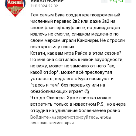
+4/-3
Вверх
никКАНОНиР
11.11.2024 22:32
Тем самым Бука создал кратковременный
численный перевес 2в2 или даже 3в2 на
своем фланге/полуфланге, но дивидендов
извлечь не смогли, слишком медленно по
своим меркам играли Канониры. Не отросли
пока крылья у наших.
Кстати, как вам игра Райса в этом сезоне?
По мне она скатилась к некой заурядности,
не вижу, может не замечаю от него "ах,
какой отбор", может всё пресловутая
усталость, ведь его с Бука насилуют и
"здесь и там" без передыху или на
обезболивающих играет 🤔
Что до Оливера. Хуже свистка можно
встретить только в известном P.S., но вчера
отсудил на удивление более-менее ровно
Войдите
зарегистрируйтесь
или
, чтобы
оставлять комментарии