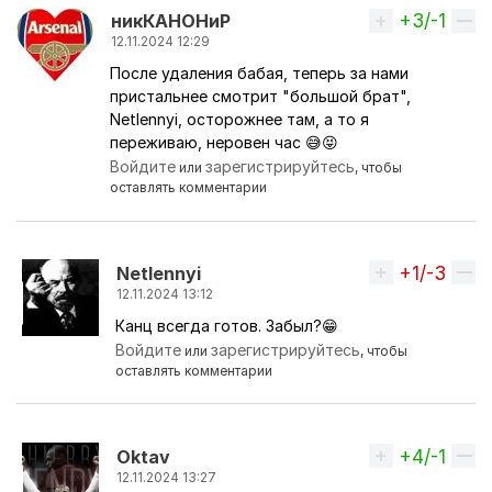
+3/-1
Вверх
никКАНОНиР
12.11.2024 12:29
После удаления бабая, теперь за нами
пристальнее смотрит "большой брат",
Netlennyi, осторожнее там, а то я
переживаю, неровен час 😅😝
Войдите
зарегистрируйтесь
или
, чтобы
оставлять комментарии
+1/-3
Вверх
Netlennyi
12.11.2024 13:12
Канц всегда готов. Забыл?😁
Ответ на комментарий пользователя
никКАНОНи
Войдите
зарегистрируйтесь
или
, чтобы
оставлять комментарии
+4/-1
Вверх
Oktav
12.11.2024 13:27