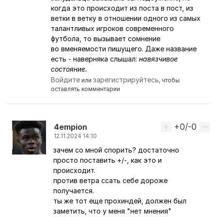
когда это происходит из поста в пост, из
ветки в ветку в отношении одного из самых
талантливых игроков современного
футбола, то вызывает сомнение
во вменяемости пишущего. Даже название
есть - наверняка слышал:
навязчивое
состояние.
Войдите
зарегистрируйтесь
или
, чтобы
оставлять комментарии
+0/-0
Вверх
4empion
12.11.2024 14:10
зачем со мной спорить? достаточно
Ответ на комментарий пользователя
Перс
просто поставить +/-, как это и
происходит.
против ветра ссать себе дороже
получается.
ты же тот еще прохиндей, должен был
заметить, что у меня "нет мнения"