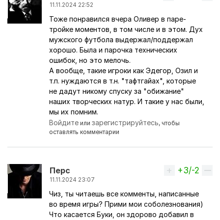
11.11.2024 22:52
Тоже понравился вчера Оливер в паре-
тройке моментов, в том числе и в этом. Дух
мужского футбола выдержал/поддержал
хорошо. Была и парочка технических
ошибок, но это мелочь.
А вообще, такие игроки как Эдегор, Озил и
т.п. нуждаются в т.н. "тафтгайах", которые
не дадут никому спуску за "обижание"
наших творческих натур. И такие у нас были,
мы их помним.
Войдите
зарегистрируйтесь
или
, чтобы
оставлять комментарии
+3/-2
Вверх
Перс
11.11.2024 23:07
Чиз, ты читаешь все комменты, написанные
во время игры? Прими мои соболезнования)
Что касается Буки, он здорово добавил в