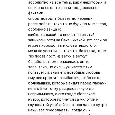
абсолютно на все темы, как у некоторых. а
если оно есть, то значит подкреплено
фактами.
споры доводят бывает до нервных
расстройств. так что не буди во мне зверя,
особенно зайца (с)
шибко ты какой-то впечатлительный.
зацикленности на Сака никакой нет. если он
играет хорошо, ты и слова плохого от
меня не услышишь. так что, батенька, твое
"из посав пост, из ветки в ветку"
балабольством попахивает. он то
талантлив, но очень уж часто этим
пользуется, зная что всеобщая любовь
ему все простит. ошибается, любо есть
болельщики, которые видят перед глазами
не его 5-ю точку расцелованную до
неприличного, а его голденбоевское
нутро, которое прячется за милотой и
глуповатой улыбкой. и вот когда это нутро
начинает преобладать, тогда он и