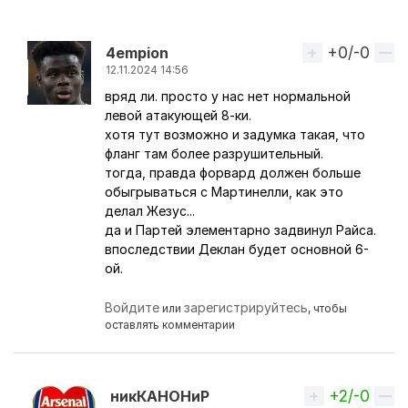
+0/-0
Вверх
4empion
12.11.2024 14:56
вряд ли. просто у нас нет нормальной
Ответ на комментарий пользователя
никКАНОН
левой атакующей 8-ки.
хотя тут возможно и задумка такая, что
фланг там более разрушительный.
тогда, правда форвард должен больше
обыгрываться с Мартинелли, как это
делал Жезус...
да и Партей элементарно задвинул Райса.
впоследствии Деклан будет основной 6-
ой.
Войдите
зарегистрируйтесь
или
, чтобы
оставлять комментарии
+2/-0
Вверх
никКАНОНиР