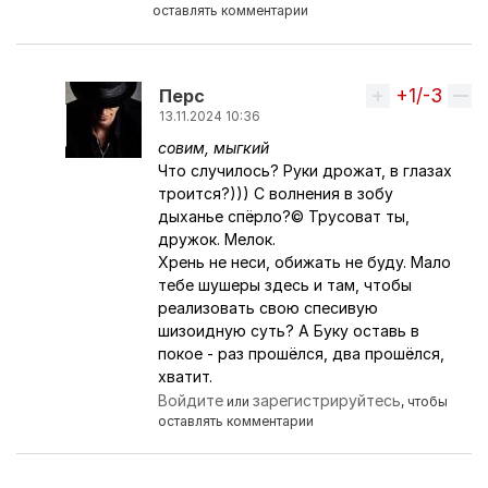
оставлять комментарии
+1/-3
Вверх
Перс
13.11.2024 10:36
совим,
мыгкий
Ответ на комментарий пользователя
4empio
Что случилось? Руки дрожат, в глазах
троится?))) С волнения в зобу
дыханье спёрло?
© Трусоват ты,
дружок. Мелок.
Хрень не неси, обижать не буду. Мало
тебе шушеры здесь и там, чтобы
реализовать свою спесивую
шизоидную суть? А Буку оставь в
покое - раз прошёлся, два прошёлся,
хватит.
Войдите
зарегистрируйтесь
или
, чтобы
оставлять комментарии