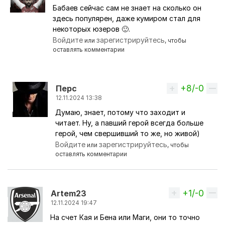
Бабаев сейчас сам не знает на сколько он
Ответ на комментарий пользователя
никКАНОНи
здесь популярен, даже кумиром стал для
некоторых юзеров 🙂.
Войдите
зарегистрируйтесь
или
, чтобы
оставлять комментарии
+8/-0
Вверх
Перс
12.11.2024 13:38
Думаю, знает, потому что заходит и
Ответ на комментарий пользователя
Oktav
читает. Ну, а павший герой всегда больше
герой, чем свершивший то же, но живой)
Войдите
зарегистрируйтесь
или
, чтобы
оставлять комментарии
+1/-0
Вверх
Artem23
12.11.2024 19:47
На счет Кая и Бена или Маги, они то точно