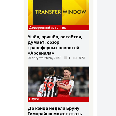
Доверенный источник
Ушёл, пришёл, остаётся,
думает: обзор
трансферных новостей
«Арсенала»
01 августа 2026, 21:53
1
973
Слухи
До конца недели Бруну
Гимарайнш может стать