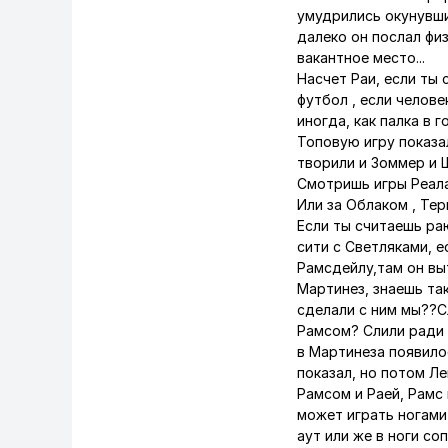
умудрились окунувшис
далеко он послал физ
вакантное место...
Насчет Раи, если ты
футбол , если челов
иногда, как палка в г
Топовую игру показа
творили и Зоммер и 
Смотришь игры Реала
Или за Облаком , Те
Если ты считаешь ра
сити с Светляками, е
Рамсдейлу,там он выт
Мартинез, знаешь та
сделали с ним мы??С
Рамсом? Слили ради Р
в Мартинеза появило
показал, но потом Л
Рамсом и Раей, Рамс 
может играть ногами
аут или же в ноги со