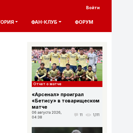
User acco
Войти
ТОРИЯ
ФАН-КЛУБ
ФОРУМ
Отчет о матче
«Арсенал» проиграл
«Бетису» в товарищеском
матче
06 августа 2026,
11
1,111
04:38