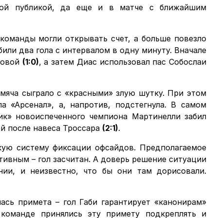
ной публикой, да еще и в матче с ближайшим
 команды могли открывать счет, а больше повезло
или два гола с интервалом в одну минуту. Вначале
ловой
(1:0)
, а затем Диас использовал пас Собослаи
мяча сыграло с «красными» злую шутку. При этом
а «Арсенал», а, напротив, подстегнула. В самом
ик» новоиспеченного чемпиона Мартинелли забил
ой после навеса Троссара
(2:1)
.
кую систему фиксации офсайдов. Предполагаемое
тивным – гол засчитан. А доверь решение ситуации
нии, и неизвестно, что бы они там дорисовали.
лась примета – гол Габи гарантирует «канонирам»
команде принялись эту примету подкреплять и