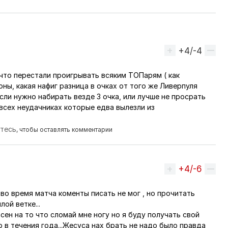
+4/-4
Вверх
что перестали проигрывать всяким ТОПарям ( как
оны, какая нафиг разница в очках от того же Ливерпуля
сли нужно набирать везде 3 очка, или лучше не просрать
всех неудачниках которые едва вылезли из
йтесь
, чтобы оставлять комментарии
+4/-6
Вверх
 во время матча коменты писать не мог , но прочитать
ьзователя
Artem23
лой ветке...
ласен на то что сломай мне ногу но я буду получать свой
 в течения года...Жесуса нах брать не надо было правда