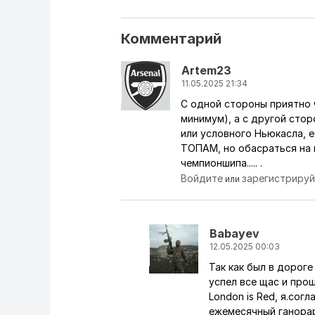
Комментарий
Artem23
11.05.2025 21:34
С одной стороны приятно 
минимум), а с другой стор
или условного Ньюкасла, е
ТОПАМ, но обасраться на 
чемпионшипа..... .
Войдите
зарегистриру
или
Babayev
12.05.2025 00:03
Так как был в дороге
Ответ на комментарий пол
успел все щас и прош
London is Red, я.сог
ежемесячный ганорар