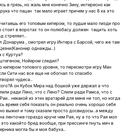
ь в грязь, но жаль мне конечно Зину, интересно как
рука что пацан так мало играет причем у нас 8 ка это
 считаешь его топовым кипером, то лудше мало пизди про
ек стоит в воротах то он полюбасу должен тащить хоть
од стреляет...
л Донарума , смотрел игру Интера с Барсой, чего же там
Щезни(Канонир однажды...)
 с Куртуа?
рштегеном, Нойером следил?
ю кипером топового уровня, то пересмотри игру Ман
сли Сити нас все еще не обогнал то спасибо
ворял чудеса...
кого?А он Кубок Мира над бошкой уже держал а что
лили ради Лено, что с Лено? Слили ради Рамса, что с
аи... некакой из этих вратарей для меня не топ, но когда
сь время себя показать он реально очень хорошо себя
ено выжил и тому сказали просто досвидосы...а между
на ленточке гораздо круче чем Рая, ну а то что Рая мол
 это какойто бред вообще, при прессинге пнуть мяч в
перника могла бы и моя бабуха...