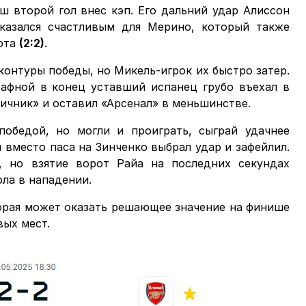
ш второй гол внес кэп. Его дальний удар Алиссон
оказался счастливым для Мерино, который также
рота
(2:2)
.
контуры победы, но Микель-игрок их быстро затер.
афной в конец уставший испанец грубо въехал в
чичник» и оставил «Арсенал» в меньшинстве.
победой, но могли и проиграть, сыграй удачнее
 вместо паса на Зинченко выбрал удар и зафейлил.
о, но взятие ворот Райа на последних секундах
ола в нападении.
торая может оказать решающее значение на финише
вых мест.