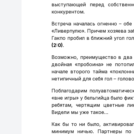
выступающей перед собствен
конкурентом.
Встреча началась огненно – обе
«Ливерпулю». Причем хозяева заб
Гакпо пробил в ближний угол го
(2:0)
.
Возможно, преимущество в два 
двойная «пробоина» не потопил
начале второго тайма «поклонн
нетипичный для себя гол – голов
Поблагодарим полуавтоматичес
«вне игры» у бельгийца было фик
ребятам, чертящим цветные ли
Видели мы уже такое…
Как бы то ни было, активирова
минимум ничью. Партнеры по 